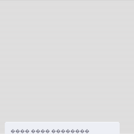
���� ���� ��������