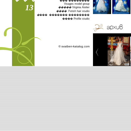
��� ��������
Visages model group
13
�����
Virginia Atelier
����
Fetish hair studio
�
��� ������� ��������
���� Profile studio
© svatben-katalog.com