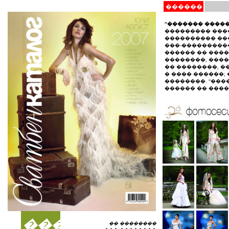
������
“������� ����
��������� ����
���������� ��
���-����������
������ �� ����
��������, ����
�� ��������, ��
� ���� ������;
��������. “���
������ �� ����
����
�� ��������