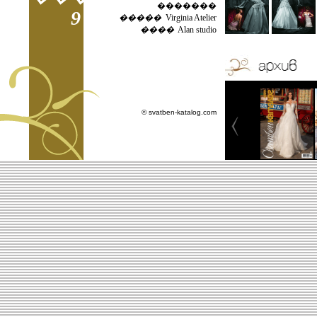
�������
9
�����
Virginia Atelier
����
Alan studio
© svatben-katalog.com