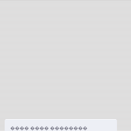
���� ���� ��������