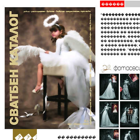
������
“������� ����
��������� ����
���������� ��
���-����������
������ �� ����
��������, ����
�� ��������, ��
� ���� ������;
��������. “���
������ �� ����
����
�� ��������